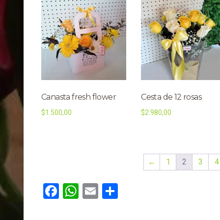
Canasta fresh flower
Cesta de 12 rosas
$
1.500,00
$
2.980,00
←
1
2
3
4
Facebook
WhatsApp
Email
Compartir