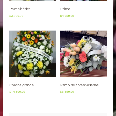
Palma básica
Palma
$
3.900,00
$
4.950,00
Corona grande
Ramo de flores variadas
$
14.500,00
$
3.650,00