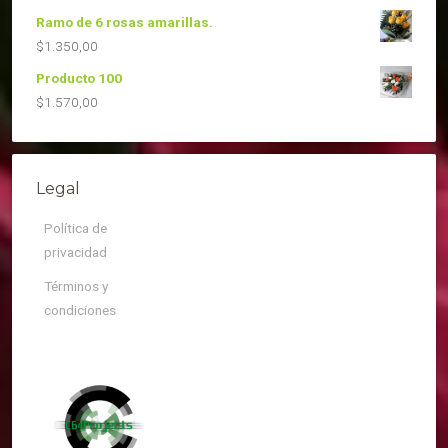
Ramo de 6 rosas amarillas.
$
1.350,00
Producto 100
$
1.570,00
Legal
Política de
privacidad
Términos y
condiciones