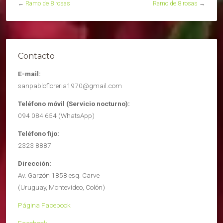
←
Ramo de 8 rosas
Ramo de 8 rosas
→
Contacto
E-mail:
sanpablofloreria1970@gmail.com
Teléfono móvil (Servicio nocturno):
094 084 654 (WhatsApp)
Teléfono fijo:
2323 8887
Dirección:
Av. Garzón 1858 esq. Carve
(Uruguay, Montevideo, Colón)
Página Facebook
Facebook