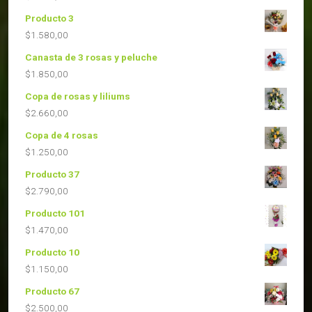
Producto 3
$
1.580,00
Canasta de 3 rosas y peluche
$
1.850,00
Copa de rosas y liliums
$
2.660,00
Copa de 4 rosas
$
1.250,00
Producto 37
$
2.790,00
Producto 101
$
1.470,00
Producto 10
$
1.150,00
Producto 67
$
2.500,00