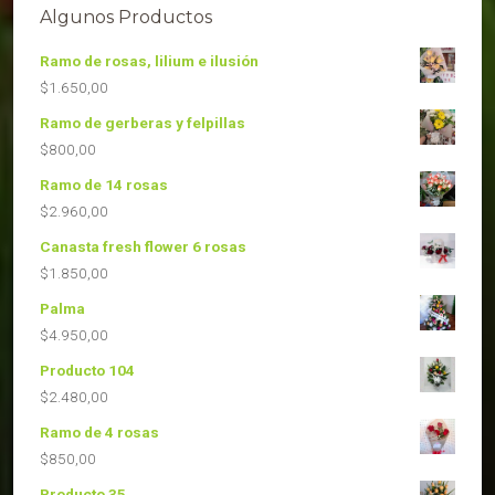
Algunos Productos
Ramo de rosas, lilium e ilusión
$
1.650,00
Ramo de gerberas y felpillas
$
800,00
Ramo de 14 rosas
$
2.960,00
Canasta fresh flower 6 rosas
$
1.850,00
Palma
$
4.950,00
Producto 104
$
2.480,00
Ramo de 4 rosas
$
850,00
Producto 35