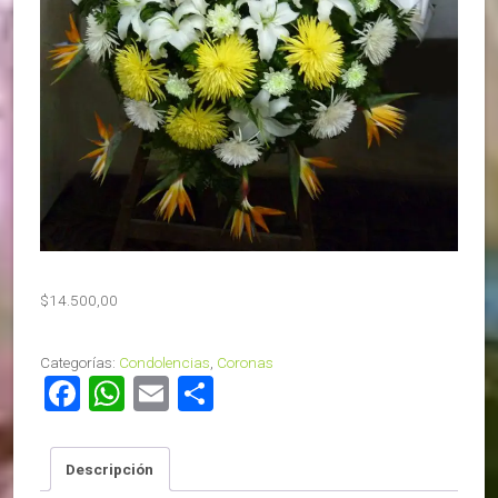
$
14.500,00
Categorías:
Condolencias
,
Coronas
Facebook
WhatsApp
Email
Compartir
Descripción