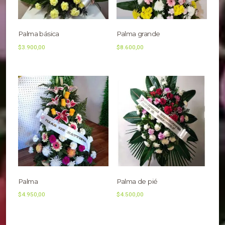
Palma básica
Palma grande
$
3.900,00
$
8.600,00
Palma
Palma de pié
$
4.950,00
$
4.500,00