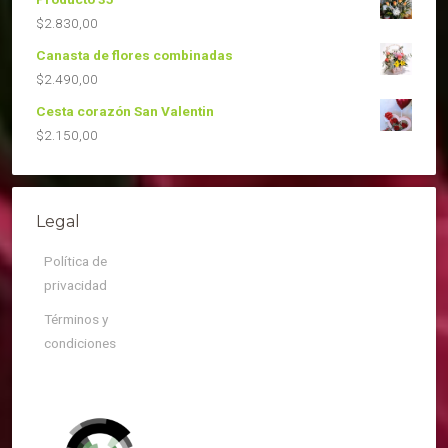
$
2.830,00
Canasta de flores combinadas
$
2.490,00
Cesta corazón San Valentin
$
2.150,00
Legal
Política de
privacidad
Términos y
condiciones