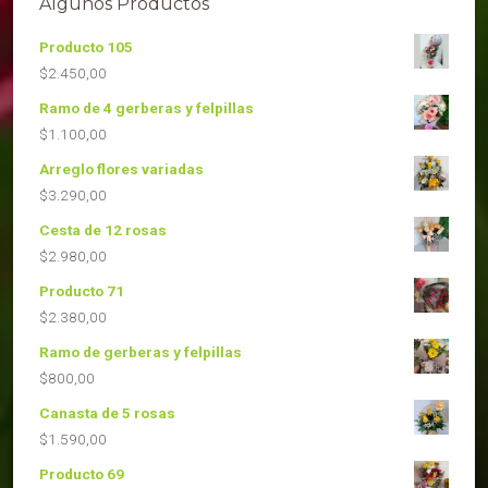
Algunos Productos
Producto 105
$
2.450,00
Ramo de 4 gerberas y felpillas
$
1.100,00
Arreglo flores variadas
$
3.290,00
Cesta de 12 rosas
$
2.980,00
Producto 71
$
2.380,00
Ramo de gerberas y felpillas
$
800,00
Canasta de 5 rosas
$
1.590,00
Producto 69