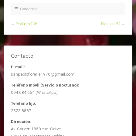
Categoría:
←
Producto 106
Producto 52
→
Contacto
E-mail:
sanpablofloreria1970@gmail.com
Teléfono móvil (Servicio nocturno):
094 084 654 (WhatsApp)
Teléfono fijo:
2323 8887
Dirección:
Av. Garzón 1858 esq. Carve