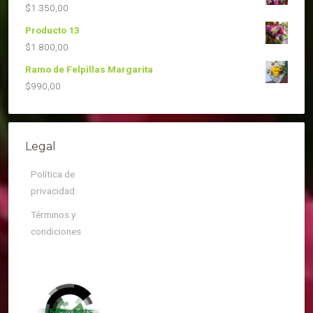
$
1.350,00
Producto 13
$
1.800,00
Ramo de Felpillas Margarita
$
990,00
Legal
Política de
privacidad
Términos y
condiciones