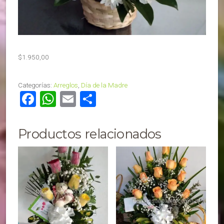
$
1.950,00
Categorías:
Arreglos
,
Día de la Madre
Facebook
WhatsApp
Email
Compartir
Productos relacionados