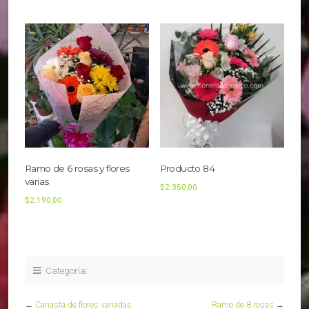
Ramo de 6 rosas y flores
Producto 84
varias
$
2.350,00
$
2.190,00
Categoría:
←
Canasta de flores variadas
Ramo de 8 rosas
→