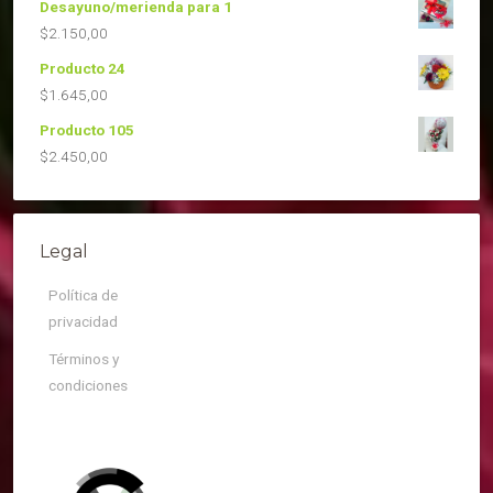
Desayuno/merienda para 1
$
2.150,00
Producto 24
$
1.645,00
Producto 105
$
2.450,00
Legal
Política de
privacidad
Términos y
condiciones