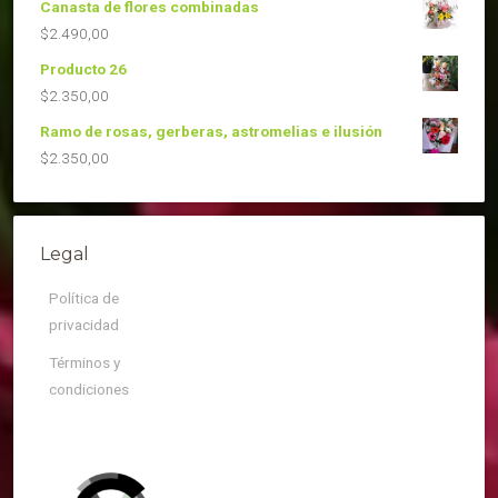
Canasta de flores combinadas
$
2.490,00
Producto 26
$
2.350,00
Ramo de rosas, gerberas, astromelias e ilusión
$
2.350,00
Legal
Política de
privacidad
Términos y
condiciones