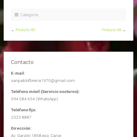
Categoría:
←
Producto 80
Producto 84
→
Contacto
E-mail:
sanpablofloreria1970@gmail.com
Teléfono móvil (Servicio nocturno):
094 084 654 (WhatsApp)
Teléfono fijo:
2323 8887
Dirección:
Av. Garzón 1858 esq. Carve