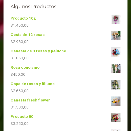
Algunos Productos
Producto 102
$
1.450,00
Cesta de 12 rosas
$
2.980,00
Canasta de 3 rosas y peluche
$
1.850,00
Rosa cono amor
$
450,00
Copa de rosas y liliums
$
2.660,00
Canasta fresh flower
$
1.500,00
Producto 80
$
3.250,00